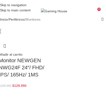
Skip to navigation
0
Skip to main content
Menu
$
Inicio
Periféricos
Monitores
Añadir al carrito
Monitor NEWGEN
NWG24F 24″/ FHD/
IPS/ 165Hz/ 1MS
$
129.990
$
139.990