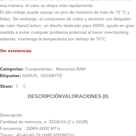
esa manera, el calor se disipa más rápidamente.
El alto voltaje puede causar un pico de memoria de más de 70 °C y
fallas. Sin embargo, el compuesto de cobre y aluminio con disipador
de calor NanoCarbon, un diseño dedicado para DDR5, ayuda en gran
medida a evitar cualquier problema potencial al hacer overclocking;
además, mantenga la temperatura por debajo de 70°C.
Sin existencias
Categorías:
Componentes
,
Memorias RAM
Etiquetas:
AORUS
,
GIGABYTE
Share:
DESCRIPCIÓN
VALORACIONES (0)
Descripción
Cantidad de memoria: e :32GB Kit (2 x 16GB)
Frecuencia: : DDR5-6000 MT/s
Timing : 40-40-40-76 (XMP 6000MT/s)