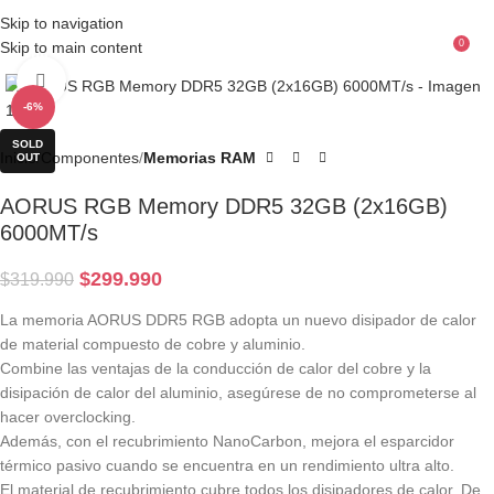
Skip to navigation
0
Skip to main content
Menu
$
Click to enlarge
-6%
SOLD
Inicio
Componentes
Memorias RAM
OUT
AORUS RGB Memory DDR5 32GB (2x16GB)
6000MT/s
$
299.990
$
319.990
La memoria AORUS DDR5 RGB adopta un nuevo disipador de calor
de material compuesto de cobre y aluminio.
Combine las ventajas de la conducción de calor del cobre y la
disipación de calor del aluminio, asegúrese de no comprometerse al
hacer overclocking.
Además, con el recubrimiento NanoCarbon, mejora el esparcidor
térmico pasivo cuando se encuentra en un rendimiento ultra alto.
El material de recubrimiento cubre todos los disipadores de calor. De