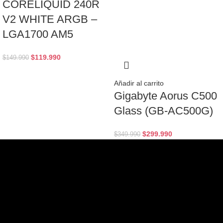
CORELIQUID 240R
V2 WHITE ARGB –
LGA1700 AM5
$
119.990
$
149.990
Añadir al carrito
Gigabyte Aorus C500
Glass (GB-AC500G)
$
299.990
$
349.990