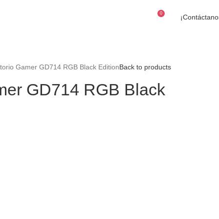
0
¡Contáctano
$
0
itorio Gamer GD714 RGB Black Edition
Back to products
amer GD714 RGB Black