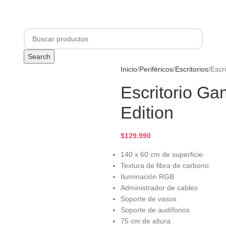
+3.500 Clientes felices | Envío con SEGURO a todo Chile
O
COMPUTADORES GAMER
NOTEBOOKS
COMPONENTES
PERIFÉRICOS
Search
Inicio
Periféricos
Escritorios
Escr
Escritorio G
Edition
$
129.990
140 x 60 cm de superficie
Textura de fibra de carbono
Iluminación RGB
Administrador de cables
Soporte de vasos
Soporte de audífonos
75 cm de altura