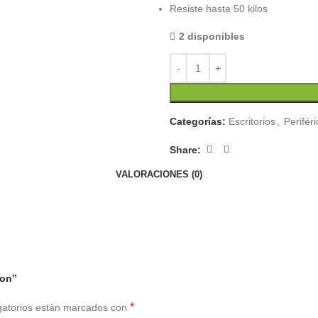
Resiste hasta 50 kilos
2 disponibles
Categorías:
Escritorios
,
Perifér
Share:
VALORACIONES (0)
ion”
*
gatorios están marcados con