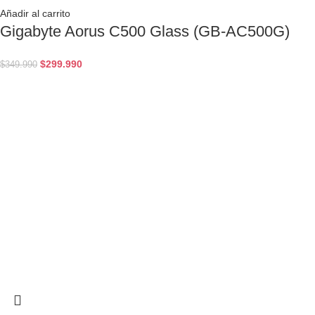
Añadir al carrito
Gigabyte Aorus C500 Glass (GB-AC500G)
$
299.990
$
349.990