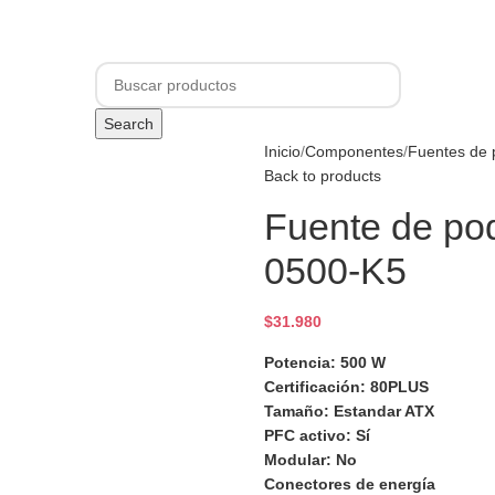
+3.500 Clientes felices | Envío con SEGURO a todo Chile
O
COMPUTADORES GAMER
NOTEBOOKS
COMPONENTES
PERIFÉRICOS
Search
Inicio
Componentes
Fuentes de 
Back to products
Fuente de p
0500-K5
$
31.980
Potencia: 500 W
Certificación: 80PLUS
Tamaño: Estandar ATX
PFC activo: Sí
Modular: No
Conectores de energía