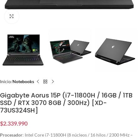
Click to enlarge
Inicio
Notebooks
Gigabyte Aorus 15P (i7-11800H / 16GB / 1TB
SSD / RTX 3070 8GB / 300Hz) [XD-
73US324SH]
$
2.339.990
Procesador
: Intel Core i7-11800H (8 núcleos / 16 hilos / 2300 MHz –