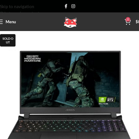
Skip to navigation
Skip to main content
0
Menu
$
SOLD O
UT