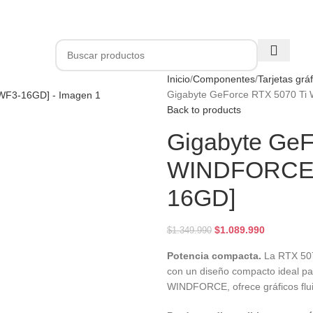
+3.500 Clientes felices | Envío con SEGURO a todo Chile
O
COMPUTADORES GAMER
NOTEBOOKS
COMPONENTES
PERIFÉRICOS
Inicio
Componentes
Tarjetas grá
Gigabyte GeForce RTX 5070 T
Back to products
Gigabyte GeF
WINDFORCE 
16GD]
$
1.089.990
$
1.349.990
Potencia compacta.
La RTX 507
con un diseño compacto ideal p
WINDFORCE, ofrece gráficos fluido