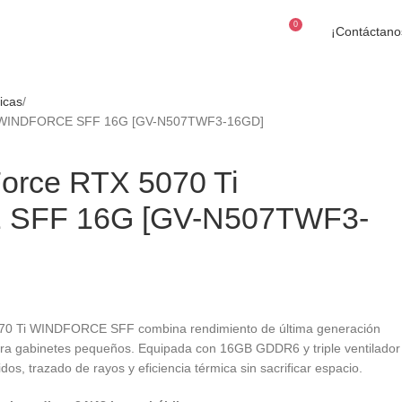
0
¡Contáctano
$
0
ficas
i WINDFORCE SFF 16G [GV-N507TWF3-16GD]
orce RTX 5070 Ti
SFF 16G [GV-N507TWF3-
0 Ti WINDFORCE SFF combina rendimiento de última generación
ara gabinetes pequeños. Equipada con 16GB GDDR6 y triple ventilador
s, trazado de rayos y eficiencia térmica sin sacrificar espacio.