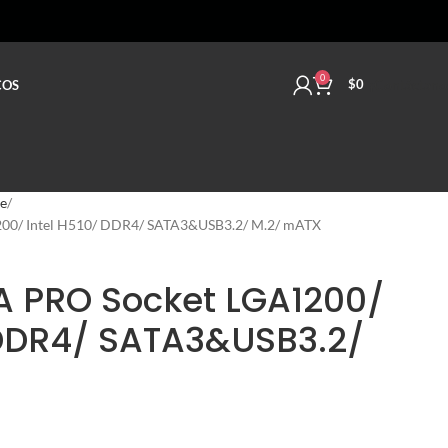
0
¡Contáctano
$
0
COS
e
00/ Intel H510/ DDR4/ SATA3&USB3.2/ M.2/ mATX
A PRO Socket LGA1200/
 DDR4/ SATA3&USB3.2/