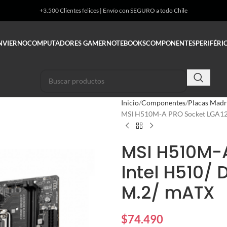
+3.500 Clientes felices | Envío con SEGURO a todo Chile
INVIERNO
COMPUTADORES GAMER
NOTEBOOKS
COMPONENTES
PERIFÉRI
Inicio
Componentes
Placas Madr
MSI H510M-A PRO Socket LGA12
MSI H510M-
Intel H510/
M.2/ mATX
$
74.490