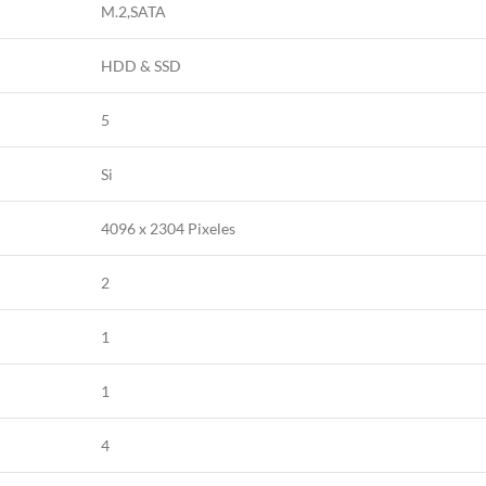
M.2,SATA
HDD & SSD
5
Si
4096 x 2304 Pixeles
2
1
1
4