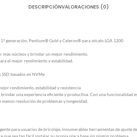
DESCRIPCIÓN
VALORACIONES (0)
 11.ª generación, Pentium® Gold y Celeron® para zócalo LGA 1200
ir más núcleos y brindar un mejor rendimiento.
ra el mejor rendimiento y estabilidad.
los SSD basados en NVMe
mejor rendimiento, estabilidad y resistencia
 brindar una experiencia eficiente y productiva. Con una funcionalidad es
én menos resolución de problemas y longevidad.
gente para usuarios de bricolaje, innumerables herramientas de ajuste del
e que sea tan fácil instalar su propia placa base sin ningún problema.