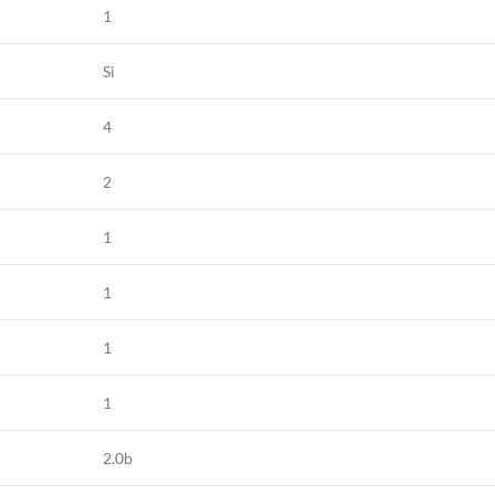
1
Si
4
2
1
1
1
1
2.0b