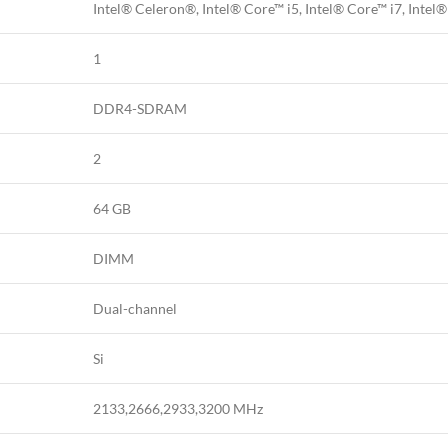
Intel® Celeron®, Intel® Core™ i5, Intel® Core™ i7, Intel
1
DDR4-SDRAM
2
64 GB
DIMM
Dual-channel
Si
2133,2666,2933,3200 MHz