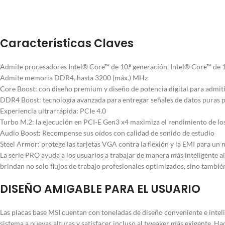
Características Claves
Admite procesadores Intel® Core™ de 10.ª generación, Intel® Core™ de
Admite memoria DDR4, hasta 3200 (máx.) MHz
Core Boost: con diseño premium y diseño de potencia digital para admit
DDR4 Boost: tecnología avanzada para entregar señales de datos puras pa
Experiencia ultrarrápida: PCIe 4.0
Turbo M.2: la ejecución en PCI-E Gen3 x4 maximiza el rendimiento de 
Audio Boost: Recompense sus oídos con calidad de sonido de estudio
Steel Armor: protege las tarjetas VGA contra la flexión y la EMI para un 
La serie PRO ayuda a los usuarios a trabajar de manera más inteligente al
brindan no solo flujos de trabajo profesionales optimizados, sino tambi
DISEÑO AMIGABLE PARA EL USUARIO
Las placas base MSI cuentan con toneladas de diseño conveniente e inteli
sistema a nuevas alturas y satisfacer incluso al tweaker más exigente. Hac