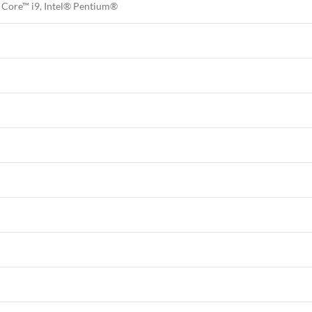
® Core™ i9, Intel® Pentium®