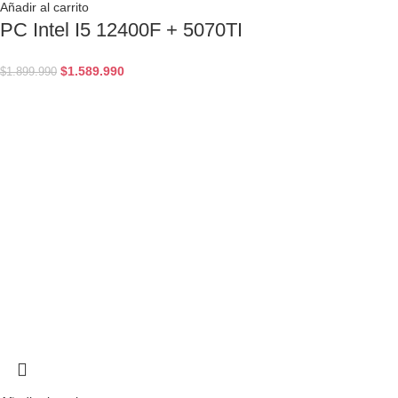
Añadir al carrito
PC Intel I5 12400F + 5070TI
$
1.589.990
$
1.899.990