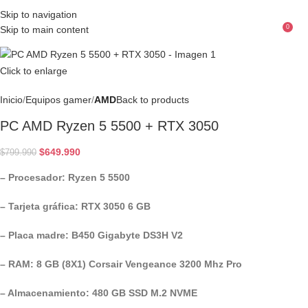
Skip to navigation
0
Skip to main content
Menu
$
Click to enlarge
Inicio
Equipos gamer
AMD
Back to products
PC AMD Ryzen 5 5500 + RTX 3050
$
649.990
$
799.990
– Procesador: Ryzen 5 5500
– Tarjeta gráfica: RTX 3050 6 GB
– Placa madre: B450 Gigabyte DS3H V2
– RAM: 8 GB (8X1) Corsair Vengeance 3200 Mhz Pro
– Almacenamiento: 480 GB SSD M.2 NVME