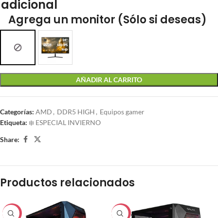
adicional
Agrega un monitor (Sólo si deseas)
AÑADIR AL CARRITO
Categorías:
AMD
,
DDR5 HIGH
,
Equipos gamer
Etiqueta:
❄️ ESPECIAL INVIERNO
Share:
Productos relacionados
-33%
-22%