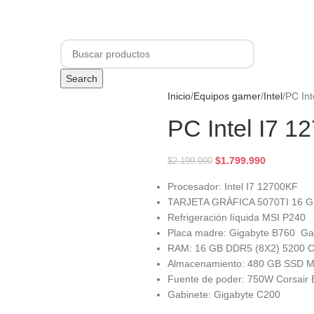
+3.500 Clientes felices | Envío con SEGURO a todo Chile
 INVIERNO
COMPUTADORES GAMER
NOTEBOOKS
COMPONENTES
PERI
Search
Inicio
Equipos gamer
Intel
PC Int
PC Intel I7 1
$
1.799.990
$
2.199.990
Procesador: Intel I7 12700KF
TARJETA GRÁFICA 5070TI 16 GB
Refrigeración líquida MSI P240
Placa madre: Gigabyte B760 G
RAM: 16 GB DDR5 (8X2) 5200 C
Almacenamiento: 480 GB SSD 
Fuente de poder: 750W Corsair 
Gabinete: Gigabyte C200