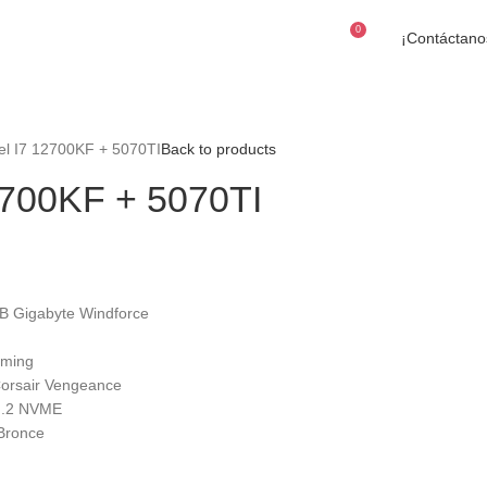
0
FÉRICOS
¡Contáctano
$
0
el I7 12700KF + 5070TI
Back to products
2700KF + 5070TI
 Gigabyte Windforce
aming
orsair Vengeance
M.2 NVME
Bronce