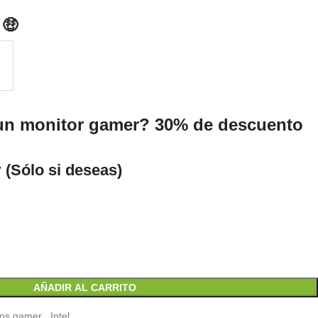
 🤑
un monitor gamer? 30% de descuento
 (Sólo si deseas)
AÑADIR AL CARRITO
os gamer
,
Intel