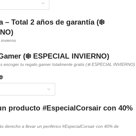
 – Total 2 años de garantía (❄️
RNO)
 invierno
 Gamer (❄️ ESPECIAL INVIERNO)
ás escoger tu regalo gamer totalmente gratis (❄️ ESPECIAL INVIERNO)
🤑
un producto #EspecialCorsair con 40%
ás derecho a llevar un periférico #EspecialCorsair con 40% de