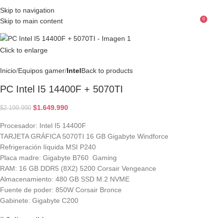
Skip to navigation
0
Skip to main content
Menu
$
Click to enlarge
Inicio
Equipos gamer
Intel
Back to products
PC Intel I5 14400F + 5070TI
$
1.649.990
$
2.199.990
Procesador: Intel I5 14400F
TARJETA GRÁFICA 5070TI 16 GB Gigabyte Windforce
Refrigeración líquida MSI P240
Placa madre: Gigabyte B760 Gaming
RAM: 16 GB DDR5 (8X2) 5200 Corsair Vengeance
Almacenamiento: 480 GB SSD M.2 NVME
Fuente de poder: 850W Corsair Bronce
Gabinete: Gigabyte C200