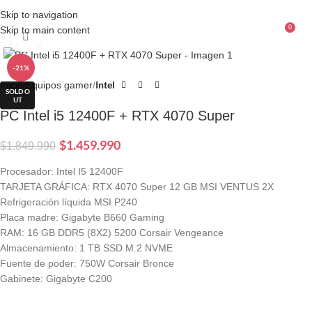
Skip to navigation
0
Skip to main content
Menu
$
Click to enlarge
-21%
Intel
Inicio
Equipos gamer
SOLD O
UT
PC Intel i5 12400F + RTX 4070 Super
$
1.459.990
$
1.849.990
Procesador: Intel I5 12400F
TARJETA GRÁFICA: RTX 4070 Super 12 GB MSI VENTUS 2X
Refrigeración líquida MSI P240
Placa madre: Gigabyte B660 Gaming
RAM: 16 GB DDR5 (8X2) 5200 Corsair Vengeance
Almacenamiento: 1 TB SSD M.2 NVME
Fuente de poder: 750W Corsair Bronce
Gabinete: Gigabyte C200