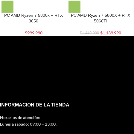
PC AMD Ryzen 7 5800x + RTX
PC AMD Ryzen 7 5800X + RTX
3050
5060TI
$
999.990
$
1.139.990
$
1.449.990
INFORMACIÓN DE LA TIENDA
Horarios de atención:
Lunes a sábado: 09:00 – 23:00.