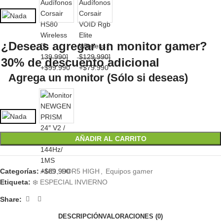
¿Deseas agregar un monitor gamer?
30% de descuento adicional
Agrega un monitor (Sólo si deseas)
AÑADIR AL CARRITO
Categorías:
AMD
,
DDR5 HIGH
,
Equipos gamer
Etiqueta:
❄️ ESPECIAL INVIERNO
Share:
DESCRIPCIÓN
VALORACIONES (0)