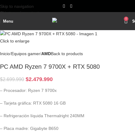
Skip to navigation
Skip to main content
0
Menu
$
Click to enlarge
Inicio
Equipos gamer
AMD
Back to products
PC AMD Ryzen 7 9700X + RTX 5080
$
2.479.990
$
2.699.990
– Procesador: Ryzen 7 9700x
– Tarjeta gráfica: RTX 5080 16 GB
– Refrigeración líquida Thermalright 240MM
– Placa madre: Gigabyte B650